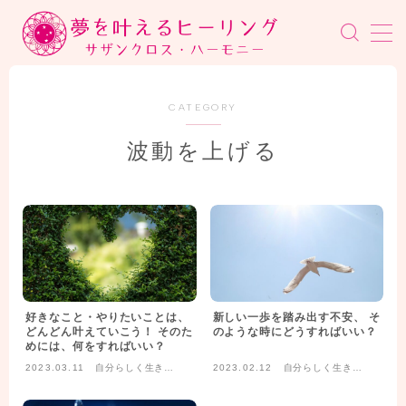
MENU
はじめての方へ
CATEGORY
波動を上げる
ヒーリング講座
講座一覧
無料コンテンツ
ブログ
好きなこと・やりたいことは、
新しい一歩を踏み出す不安、 そ
どんどん叶えていこう！ そのた
のような時にどうすればいい？
めには、何をすればいい？
プロフィール
2023.03.11
自分らしく生きる
2023.02.12
自分らしく生きる
ライフスタイル
ライフスタイル